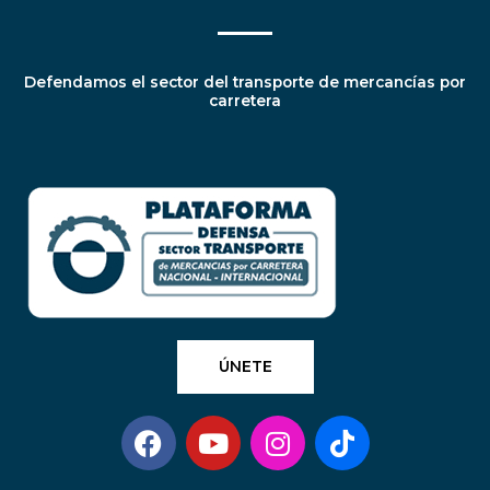
Defendamos el sector del transporte de mercancías por
carretera
ÚNETE
F
Y
I
T
a
o
n
i
c
u
s
k