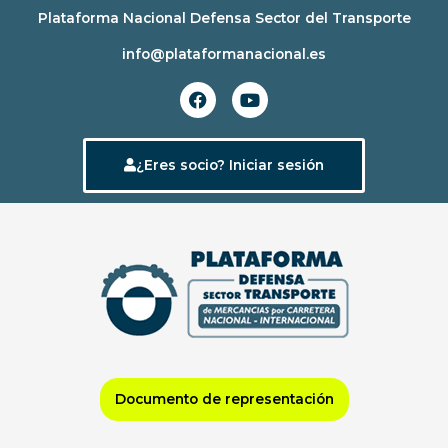
Ir
Plataforma Nacional Defensa Sector del Transporte
al
info@plataformanacional.es
contenido
F
Y
a
o
c
u
e
t
b
u
¿Eres socio? Iniciar sesión
o
b
o
e
k
Documento de representación