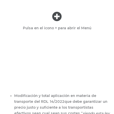
Menú
Pulsa en el icono + para abrir el Menú
Ministerio de Transportes
Modificación y total aplicación
en materia de
transporte del
RDL 14/2022
que debe garantizar un
precio justo y suficiente a los transportistas
efectivos sean cual sean sus costes “
siendo esta ley