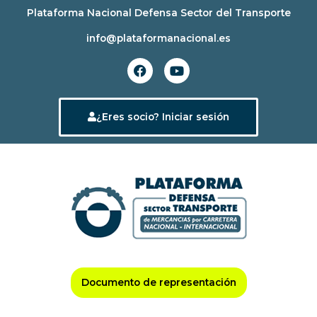
Ir
Plataforma Nacional Defensa Sector del Transporte
al
info@plataformanacional.es
contenido
F
Y
a
o
c
u
e
t
b
u
¿Eres socio? Iniciar sesión
o
b
o
e
k
Documento de representación