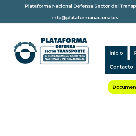
Ir
Plataforma Nacional Defensa Sector del Transp
al
info@plataformanacional.es
contenido
Inicio
Contacto
Document
Cómo nacimos