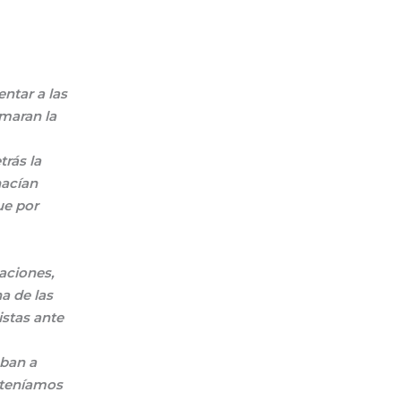
ntar a las
omaran la
rás la
hacían
ue por
aciones,
na de las
istas ante
aban a
 teníamos