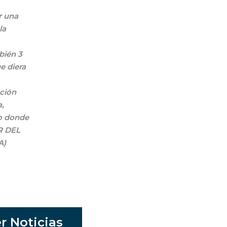
r una
la
bién 3
e diera
ación
a,
to donde
R DEL
A)
r Noticias