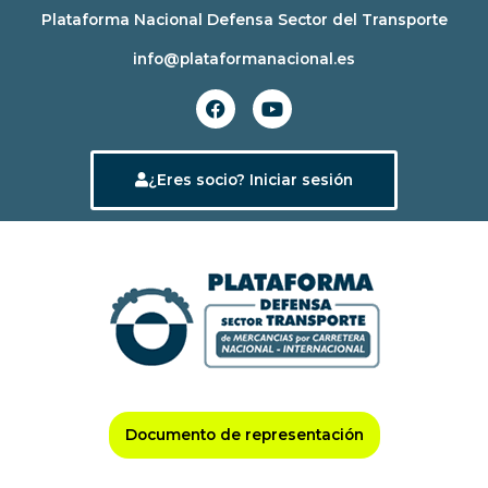
Ir
Plataforma Nacional Defensa Sector del Transporte
al
info@plataformanacional.es
contenido
F
Y
a
o
c
u
e
t
b
u
¿Eres socio? Iniciar sesión
o
b
o
e
k
Documento de representación