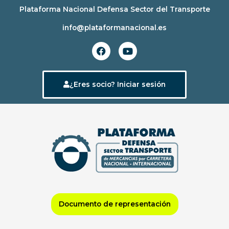
Ir
Plataforma Nacional Defensa Sector del Transporte
al
info@plataformanacional.es
contenido
F
Y
a
o
c
u
e
t
b
u
¿Eres socio? Iniciar sesión
o
b
o
e
k
Documento de representación