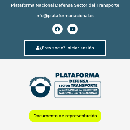
Ir
Plataforma Nacional Defensa Sector del Transporte
al
info@plataformanacional.es
contenido
F
Y
a
o
c
u
e
t
b
u
¿Eres socio? Iniciar sesión
o
b
o
e
k
Documento de representación