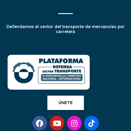
Defendamos el sector del transporte de mercancías por
carretera
ÚNETE
F
Y
I
T
a
o
n
i