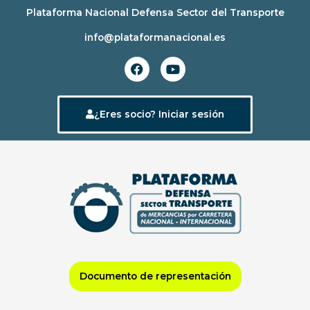
Ir
Plataforma Nacional Defensa Sector del Transporte
al
info@plataformanacional.es
contenido
F
Y
a
o
c
u
e
t
b
u
¿Eres socio? Iniciar sesión
o
b
o
e
k
Documento de representación