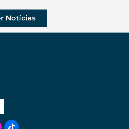
r Noticias
T