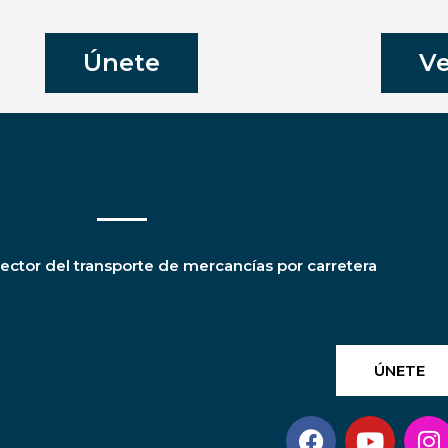
Únete
Ve
ctor del transporte de mercancías por carretera
ÚNETE
F
Y
I