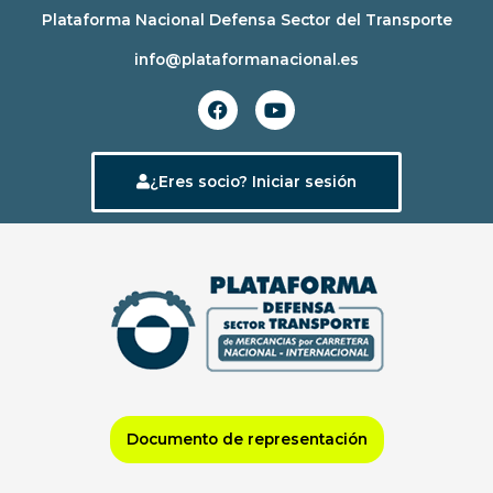
Ir
Plataforma Nacional Defensa Sector del Transporte
al
info@plataformanacional.es
contenido
F
Y
a
o
c
u
e
t
b
u
¿Eres socio? Iniciar sesión
o
b
o
e
k
Documento de representación