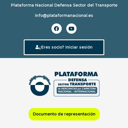
Ir
Plataforma Nacional Defensa Sector del Transporte
al
info@plataformanacional.es
contenido
F
Y
a
o
c
u
e
t
b
u
¿Eres socio? Iniciar sesión
o
b
o
e
k
Documento de representación