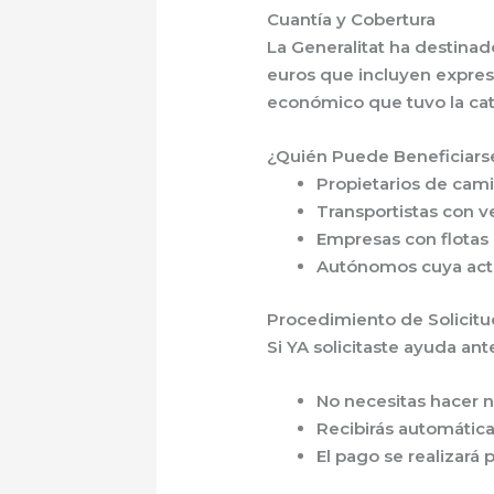
Cuantía y Cobertura
La Generalitat ha destina
euros
que incluyen expr
económico que tuvo la catá
¿Quién Puede Beneficiars
Propietarios de
cami
Transportistas con
v
Empresas con
flotas
Autónomos cuya
ac
Procedimiento de Solicitu
Si YA solicitaste ayuda an
No necesitas hacer 
Recibirás automátic
El pago se realizará 