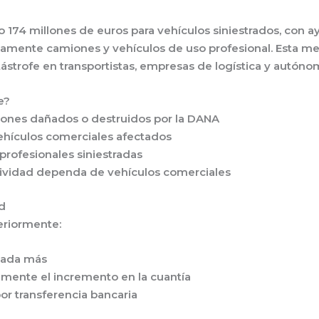
do
174 millones de euros
para vehículos siniestrados, con 
esamente
camiones y vehículos de uso profesional
. Esta m
strofe en transportistas, empresas de logística y autónom
e?
ones dañados o destruidos
por la DANA
ehículos comerciales
afectados
 profesionales
siniestradas
tividad dependa de vehículos
comerciales
d
teriormente:
nada más
amente el incremento en la cuantía
por transferencia bancaria