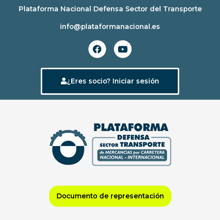
Ir
Plataforma Nacional Defensa Sector del Transporte
al
info@plataformanacional.es
contenido
F
Y
a
o
c
u
e
t
b
u
¿Eres socio? Iniciar sesión
o
b
o
e
k
Documento de representación